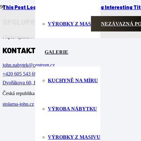
This Post Looks Beautiful even with Long Interesting Tit
SPOLUPRACUJEME
VÝROBKY Z MASIVU
NEZÁVAZNÁ P
Připravujeme…
KONTAKT
GALERIE
john.nabytek@centrum.cz
+420 605 543 699
KUCHYNĚ NA MÍRU
Dvořákova 60, Přerov 750 00
Česká republika
stolarna-john.cz
2024
VÝROBA NÁBYTKU
VÝROBKY Z MASIVU