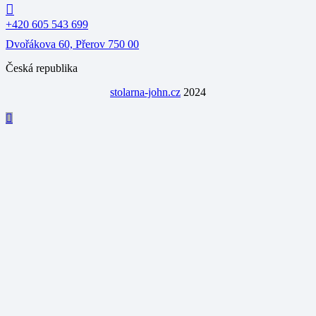
+420 605 543 699
Dvořákova 60, Přerov 750 00
Česká republika
stolarna-john.cz
2024