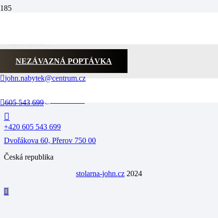
SPOLUPRACUJEME
Připravujeme…
KONTAKT
NEZÁVAZNÁ POPTÁVKA
john.nabytek@centrum.cz
john.nabytek@centrum.cz
605 543 699
+420 605 543 699
Dvořákova 60, Přerov 750 00
Česká republika
stolarna-john.cz
2024