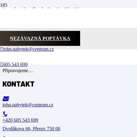
Imagination Encircles the World
This is a Sticky Post
Post Without Sidebar
NEZÁVAZNÁ POPTÁVKA
john.nabytek@centrum.cz
SPOLUPRACUJEME
605 543 699
Připravujeme…
KONTAKT
john.nabytek@centrum.cz
+420 605 543 699
Dvořákova 60, Přerov 750 00