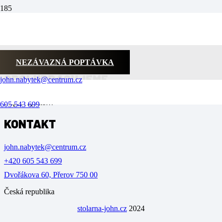
20.3.2018
Interiérové 3D logo pro seznam.cz (šířka-390cm)
NEZÁVAZNÁ POPTÁVKA
SPOLUPRACUJEME
john.nabytek@centrum.cz
Připravujeme…
605 543 699
KONTAKT
john.nabytek@centrum.cz
+420 605 543 699
Dvořákova 60, Přerov 750 00
Česká republika
stolarna-john.cz
2024